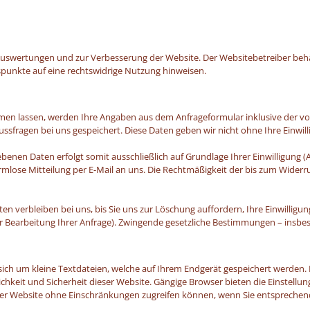
Auswertungen und zur Verbesserung der Website. Der Websitebetreiber behält 
spunkte auf eine rechtswidrige Nutzung hinweisen.
en lassen, werden Ihre Angaben aus dem Anfrageformular inklusive der 
ssfragen bei uns gespeichert. Diese Daten geben wir nicht ohne Ihre Einwill
enen Daten erfolgt somit ausschließlich auf Grundlage Ihrer Einwilligung (Art
 formlose Mitteilung per E-Mail an uns. Die Rechtmäßigkeit der bis zum Wide
 verbleiben bei uns, bis Sie uns zur Löschung auffordern, Ihre Einwilligun
er Bearbeitung Ihrer Anfrage). Zwingende gesetzliche Bestimmungen – insb
ich um kleine Textdateien, welche auf Ihrem Endgerät gespeichert werden. I
chkeit und Sicherheit dieser Website. Gängige Browser bieten die Einstellung
dieser Website ohne Einschränkungen zugreifen können, wenn Sie entspreche